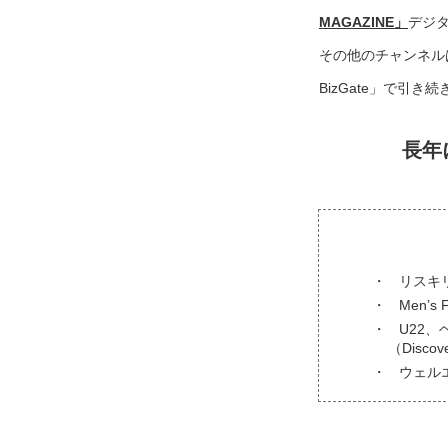
MAGAZINE」
デジ
その他のチャンネル
BizGate」で引
長年
リスキ
Men’s
U22、
（Disc
ウェル