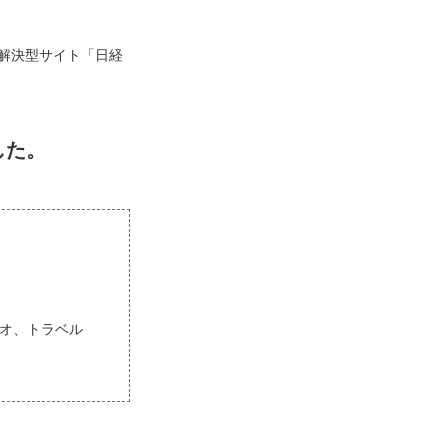
解決型サイト「日経
した。
ョジオ、トラベル