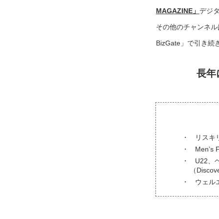
MAGAZINE」
デジ
その他のチャンネル
BizGate」で引
長年
リスキ
Men’s
U22、
（Disc
ウェル