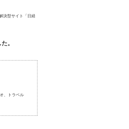
解決型サイト「日経
した。
ョジオ、トラベル