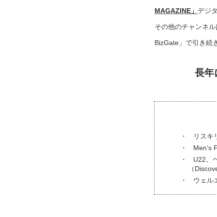
MAGAZINE」
デジ
その他のチャンネル
BizGate」で引
長年
リスキ
Men’s
U22、
（Disc
ウェル