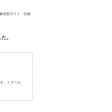
解決型サイト「日経
した。
ョジオ、トラベル