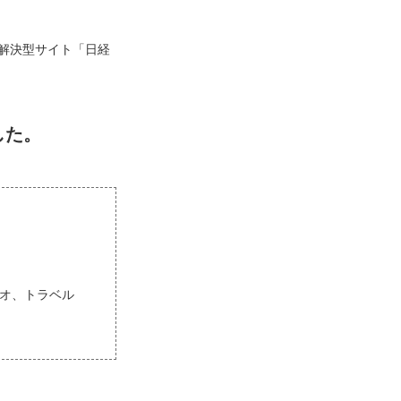
解決型サイト「日経
した。
ョジオ、トラベル