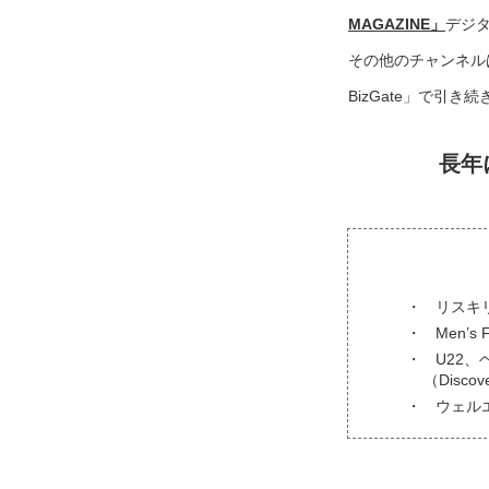
MAGAZINE」
デジ
その他のチャンネル
BizGate」で引
長年
リスキ
Men’s
U22、
（Disc
ウェル