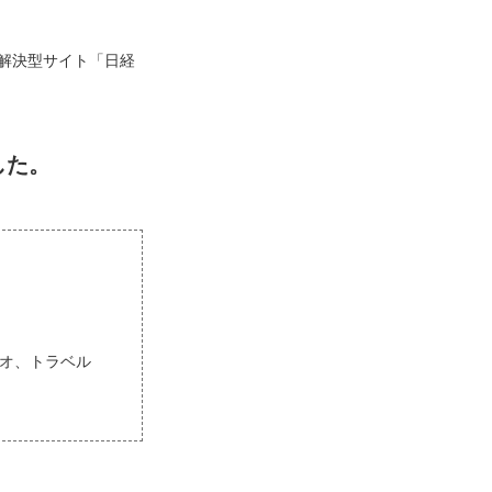
解決型サイト「日経
した。
ョジオ、トラベル