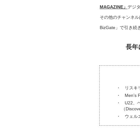
MAGAZINE」
デジ
その他のチャンネル
BizGate」で引
長年
リスキ
Men’s
U22、
（Disc
ウェル