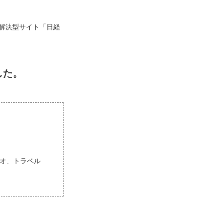
解決型サイト「日経
した。
ョジオ、トラベル