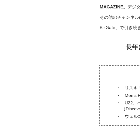
MAGAZINE」
デジ
その他のチャンネル
BizGate」で引
長年
リスキ
Men’s
U22、
（Disc
ウェル