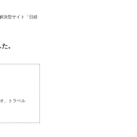
解決型サイト「日経
した。
ョジオ、トラベル