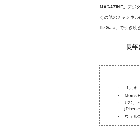
MAGAZINE」
デジ
その他のチャンネル
BizGate」で引
長年
リスキ
Men’s
U22、
（Disc
ウェル