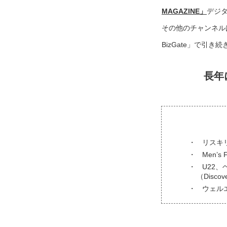
MAGAZINE」
デジ
その他のチャンネル
BizGate」で引
長年
リスキ
Men’s
U22、
（Disc
ウェル