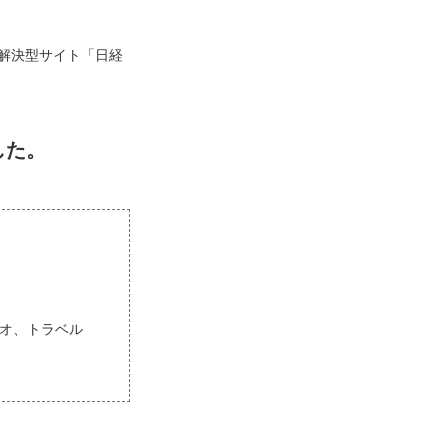
解決型サイト「日経
した。
ョジオ、トラベル