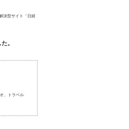
解決型サイト「日経
した。
ョジオ、トラベル