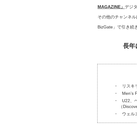
MAGAZINE」
デジ
その他のチャンネル
BizGate」で引
長年
リスキ
Men’s
U22、
（Disc
ウェル